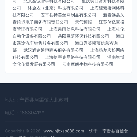
司
北京鑫诚智学科技有限公司
重庆笑口常开科技有限
公司
沐金农（北京）科技有限公司
上海馥素蜜网络科
技有限公司
安平县持美丝网制品有限公司
新泰远鑫久
泰跨境电子商务有限责任公司
天气预报
江苏储亿宝投
资管理有限公司
上海肃雨信息科技有限公司
上海桂伦
自动化设备有限公司
岳阳巨荫环保科技有限公司
海口
市遥途汽车销售服务有限公司
海口秀英曦薄信息咨询
部
武汉辉途通恒商务服务有限公司
上海扬梦宏松网络
科技有限公司
上海捷宇克网络科技有限公司
湖南智博
文化传媒发展有限公司
云南摩朗生物科技有限公司
地址：宁晋县河渠镇大北苏村
电话：1883041**
Copyright © 2026
www.njbxsp888.com
饼干
宁晋县百信食