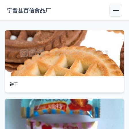
宁晋县百信食品厂
饼干