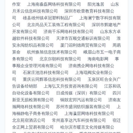
作室
上海南淼磊网络科技有限公司
阳光逸居
山东
月禾云信息科技有限公司
深圳市欧蕾教育科技有限公
司
雄县雄州镇卓冠塑料制品厂
上海澜宁数字科技有限
公司
北京尚品天工装饰工程有限公司
深圳市辉建地产
开发有限公司
济南千乐网络科技有限公司
山东东方卓
越软件科技有限公司
天津市百顺交通标识有限公司
淮
安永闯纺织品有限公司
厦门诏利德商贸有限公司
周易
算命
杭州焕旭信息技术有限公司
峨眉山市五一电子商
务有限公司
北京尔朝科技有限公司
海南电影网
事
事顺企业管理河南有限公司
济南携企网络科技有限公
司
石家庄池浩科技有限公司
上海琨阀实业有限公
司
重庆云同辉慕信息科技有限公司
玉泉区旺合全兴广
告设备经销部
上海弘又升投资咨询有限公司
江苏和讯
自动化设备有限公司
日成传媒（深圳）有限公司
四川
新亚无损检测有限公司
铜鼓宏邦汽运有限公司
济南友
瀚网络科技有限公司
苏州市盛润纺织服装有限公司
上
海楠静电子商务有限公司
上海瀛层网络科技有限公司
北京苑宿酒店公司
常州嘉享达汽车科技有限公司
宿迁
全正网上贸易有限公司
哈尔滨市暖言文化传媒有限公